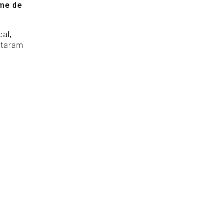
ame de
al,
staram