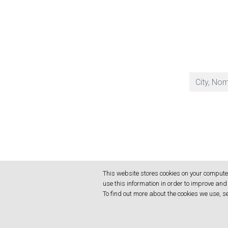
Procurar:
This website stores cookies on your compute
use this information in order to improve an
To find out more about the cookies we use, s
© 2026 MESI Ltd. | Todos os direitos reservados.